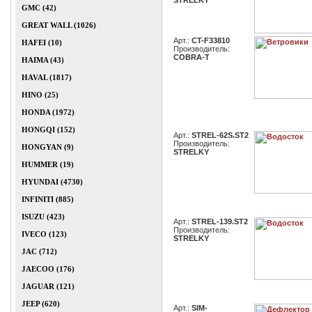
STRELKY
GMC (42)
GREAT WALL (1026)
Арт.:
CT-F33810
HAFEI (10)
Производитель:
COBRA-T
HAIMA (43)
HAVAL (1817)
HINO (25)
HONDA (1972)
HONGQI (152)
Арт.:
STREL-62S.ST2
Производитель:
HONGYAN (9)
STRELKY
HUMMER (19)
HYUNDAI (4730)
INFINITI (885)
ISUZU (423)
Арт.:
STREL-139.ST2
Производитель:
IVECO (123)
STRELKY
JAC (712)
JAECOO (176)
JAGUAR (121)
JEEP (620)
Арт.:
SIM-