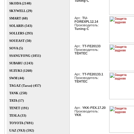
Tuning-C
SKODA (2140)
SKYWELL (29)
Арт.:
TU-
SMART (60)
FOREXPL12.14
Производитель:
SOLARIS (543)
Tuning-C
SOLLERS (293)
SOUEAST (50)
Арт.:
TT-FE20133
SOVA (5)
Производитель:
TEHTEC
SSANGYONG (1051)
SUBARU (1243)
SUZUKI (1260)
Арт.:
TT-FE20133.1
Производитель:
SWM (44)
TEHTEC
TAGAZ (Тагаз) (457)
TANK (258)
TATA (17)
Арт.:
YKK-FEX.17.20
TENET (191)
Производитель:
YKK
TESLA (33)
TOYOTA (7691)
UAZ (УАЗ) (592)