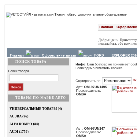
Главная
Оформление
Добрый день. Приветству
пожалуйста, обо всех неп
Главная
Оформление заказа
FORD
EXPLORER 201
ПОИСК ТОВАРА
Инфо
: Ваш браузер не принимает cook
необходимо включить cookies.
Поиск товара
Сортировать по:
Арт.:
OM-97UN149S
Производитель:
OMSA
ТОВАРЫ ПО МАРКЕ АВТО
УНИВЕРСАЛЬНЫЕ ТОВАРЫ (4)
ACURA (96)
ALFA ROMEO (84)
Арт.:
OM-97UN147
AUDI (1756)
Производитель:
OMSA