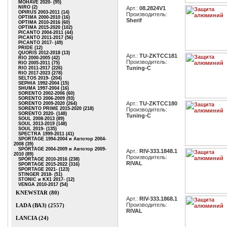
MOHAVE 2020- (95)
NIRO (2)
Арт.:
08.2824V1
OPIRUS 2003-2011 (14)
Производитель:
OPTIMA 2000-2010 (16)
Sherif
OPTIMA 2010-2016 (60)
OPTIMA 2015-2020 (102)
PICANTO 2004-2011 (44)
PICANTO 2011-2017 (56)
PICANTO 2017- (49)
PRIDE (12)
QUORIS 2012-2018 (13)
Арт.:
TU-ZKTCC181
RIO 2000-2005 (42)
Производитель:
RIO 2005-2011 (75)
Tuning-C
RIO 2011-2017 (226)
RIO 2017-2023 (278)
SELTOS 2019- (204)
SEPHIA 1992-2004 (15)
SHUMA 1997-2004 (16)
SORENTO 2002-2006 (60)
SORENTO 2006-2009 (93)
Арт.:
TU-ZKTCC180
SORENTO 2009-2020 (264)
SORENTO PRIME 2015-2020 (218)
Производитель:
SORENTO 2020- (148)
Tuning-C
SOUL 2008-2013 (89)
SOUL 2013-2019 (148)
SOUL 2019- (135)
SPECTRA 1999-2011 (41)
SPORTAGE 1994-2004 и Автотор 2004-
2008 (39)
SPORTAGE 2004-2009 и Автотор 2009-
Арт.:
RIV-333.1848.1
2010 (89)
Производитель:
SPORTAGE 2010-2016 (238)
RIVAL
SPORTAGE 2015-2022 (316)
SPORTAGE 2021- (123)
STINGER 2018- (51)
STONIC и KX1 2017- (12)
VENGA 2010-2017 (54)
KNEWSTAR (80)
Арт.:
RIV-333.1868.1
Производитель:
LADA (ВАЗ) (2557)
RIVAL
LANCIA (24)