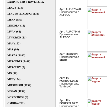
LAND ROVER и ROVER (1112)
LEXUS (1739)
Арт.:
ALF-0734al4
Производитель:
LI AUTO (LIXIANG) (136)
ALFECO
LIFAN (359)
LINCOLN (15)
LIVAN (62)
Арт.:
ALF-0734al
Производитель:
ALFECO
LYNK&CO (21)
MAN (182)
MAZ (66)
Арт.:
08.3420V2
MAZDA (2183)
Производитель:
Sherif
MERCEDES (3461)
MERCURY (8)
MG (96)
Арт.:
TU-
MINI (104)
FOREXPL16.21
Производитель:
MITSUBISHI (3952)
Tuning-C
NISSAN (4832)
NORDCROSS (6)
Арт.:
TU-
OMODA (222)
FOREXPL16.20
Производитель: