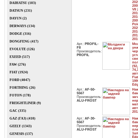
202
DAIHATSU (103)
200
VII
DATSUN (231)
201
201
DAYUN (2)
200
Pol
DERWAYS (134)
202
201
DODGE (316)
201
201
DONGFENG (417)
Арт.:
PROFIL-
Мо
F8
ун
EVOLUTE (126)
Производитель:
чер
PROFIL
уст
EXEED (517)
све
пол
FAW (276)
(92
74,
FIAT (1924)
авт
Fia
FORD (4047)
199
Edg
FORTHING (26)
Арт.:
AF-50-
Нак
5567
бам
FOTON (178)
Производитель:
заг
ALU-FROST
не
FREIGHTLINER (9)
мат
авт
GAC (335)
201
GAZ (ГАЗ) (410)
Арт.:
AF-30-
Нак
5567
бам
Производитель:
нер
GEELY (1343)
ALU-FROST
пле
1шт
GENESIS (137)
Edg