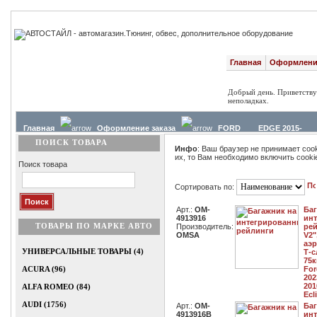
Главная
Оформление
Добрый день. Приветству
неполадках.
Главная
Оформление заказа
FORD
EDGE 2015-
ПОИСК ТОВАРА
Инфо
: Ваш браузер не принимает coo
их, то Вам необходимо включить cooki
Поиск товара
Сортировать по:
Арт.:
OM-
Баг
4913916
ин
ТОВАРЫ ПО МАРКЕ АВТО
Производитель:
рей
OMSA
V2"
аэ
УНИВЕРСАЛЬНЫЕ ТОВАРЫ (4)
Т-с
75к
ACURA (96)
For
202
201
ALFA ROMEO (84)
Ecl
AUDI (1756)
Арт.:
OM-
Баг
4913916B
ин