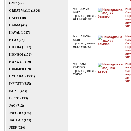
GMC (42)
Арт.:
AF-25-
Нак
GREAT WALL (1026)
5567
бам
Производитель:
не
HAFEI (10)
ALU-FROST
мат
авт
HAIMA (43)
201
HAVAL (1817)
Арт.:
AF-39-
Нак
HINO (25)
5489
бам
Производитель:
без
ALU-FROST
не
HONDA (1972)
мат
авт
HONGQI (152)
201
HONGYAN (9)
Арт.:
OM-
Нак
2641052
ни
HUMMER (19)
Производитель:
баг
OMSA
нер
HYUNDAI (4730)
авт
201
INFINITI (885)
ISUZU (423)
IVECO (123)
JAC (712)
JAECOO (176)
JAGUAR (121)
JEEP (620)