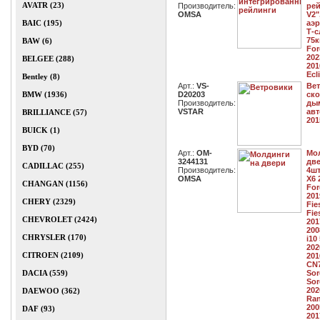
AVATR (23)
Производитель:
рей
OMSA
V2"
BAIC (195)
аэ
Т-с
75к
BAW (6)
For
202
BELGEE (288)
201
Ecl
Bentley (8)
Арт.:
VS-
Вет
BMW (1936)
D20203
ско
Производитель:
дым
VSTAR
авт
BRILLIANCE (57)
201
BUICK (1)
BYD (70)
Арт.:
OM-
Мо
3244131
две
CADILLAC (255)
Производитель:
4шт
OMSA
X6 
CHANGAN (1156)
For
201
CHERY (2329)
Fie
Fie
CHEVROLET (2424)
201
200
CHRYSLER (170)
i10
202
CITROEN (2109)
201
CN7
DACIA (559)
Sor
Sor
202
DAEWOO (362)
Ran
200
DAF (93)
201